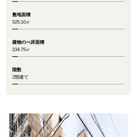
敷地面積
525.10㎡
建物のべ床面積
234.75㎡
階数
2階建て