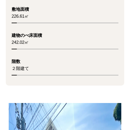
敷地面積
226.61㎡
建物のべ床面積
242.02㎡
階数
２階建て