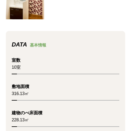
DATA
基本情報
室数
10室
敷地面積
316.13㎡
建物のべ床面積
228.13㎡