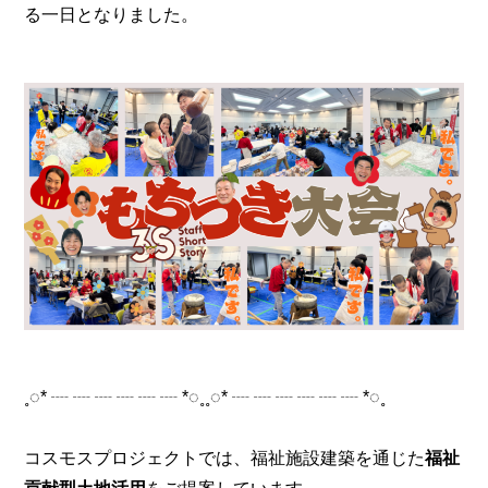
る一日となりました。
˳◌* ┈ ┈ ┈ ┈ ┈ ┈ *◌˳˳◌* ┈ ┈ ┈ ┈ ┈ ┈ *◌˳
コスモスプロジェクトでは、福祉施設建築を通じた
福祉