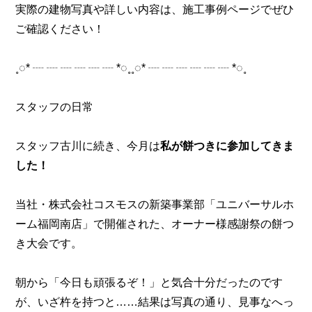
実際の建物写真や詳しい内容は、施工事例ページでぜひ
ご確認ください！
˳◌* ┈ ┈ ┈ ┈ ┈ ┈ *◌˳˳◌* ┈ ┈ ┈ ┈ ┈ ┈ *◌˳
スタッフの日常
スタッフ古川に続き、今月は
私が餅つきに参加してきま
した！
当社・株式会社コスモスの新築事業部「ユニバーサルホ
ーム福岡南店」で開催された、オーナー様感謝祭の餅つ
き大会です。
朝から「今日も頑張るぞ！」と気合十分だったのです
が、いざ杵を持つと……結果は写真の通り、見事なへっ